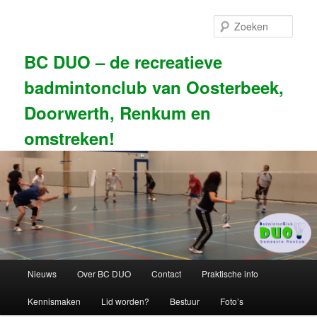
Spring
naar
Zoek
de
primaire
BC DUO – de recreatieve
inhoud
badmintonclub van Oosterbeek,
Doorwerth, Renkum en
omstreken!
Hoofdmenu
Nieuws
Over BC DUO
Contact
Praktische info
Kennismaken
Lid worden?
Bestuur
Foto’s