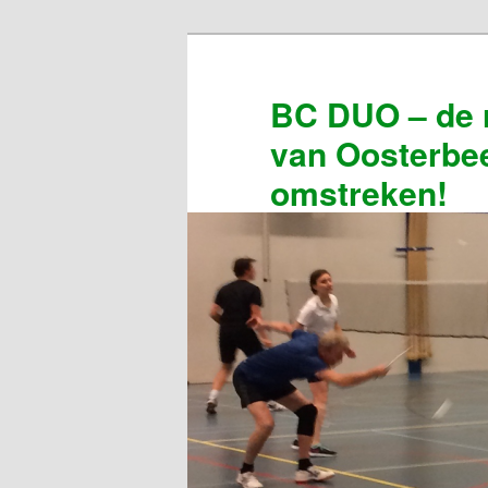
Spring
Spring
naar
naar
de
de
BC DUO – de 
primaire
secundaire
van Oosterbe
inhoud
inhoud
omstreken!