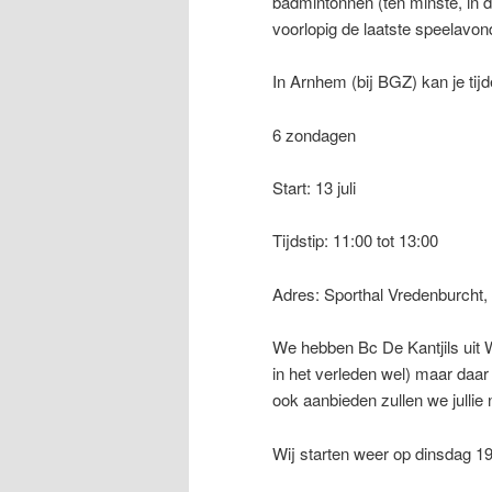
badmintonnen (ten minste, in d
voorlopig de laatste speelavon
In Arnhem (bij BGZ) kan je ti
6 zondagen
Start: 13 juli
Tijdstip: 11:00 tot 13:00
Adres: Sporthal Vredenburcht
We hebben Bc De Kantjils uit 
in het verleden wel) maar daar
ook aanbieden zullen we jullie
Wij starten weer op dinsdag 1