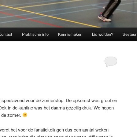
Contact
Praktische info
Kennismaken
Lid worden?
Bestuur
te speelavond voor de zomerstop. De opkomst was groot en
Ook in de kantine was het daarna gezellig druk. We hopen
a de zomer.
ordt het voor de fanatiekelingen dus een aantal weken
ieven voor leden die niet van ophouden weten. Wij weten in