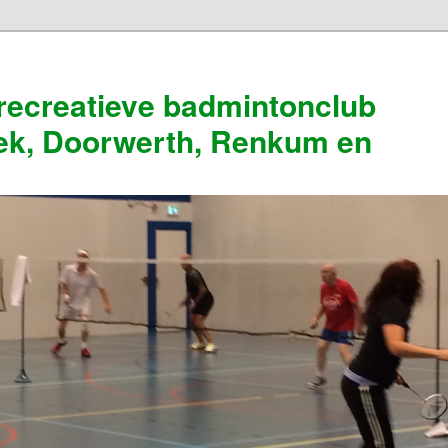
recreatieve badmintonclub
ek, Doorwerth, Renkum en