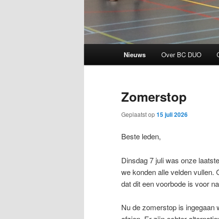
Hoofdmenu
Nieuws
Over BC DUO
Zomerstop
Geplaatst op
15 juli 2026
Beste leden,
Dinsdag 7 juli was onze laats
we konden alle velden vullen. 
dat dit een voorbode is voor n
Nu de zomerstop is ingegaan w
afzien. Er zijn echter alternat