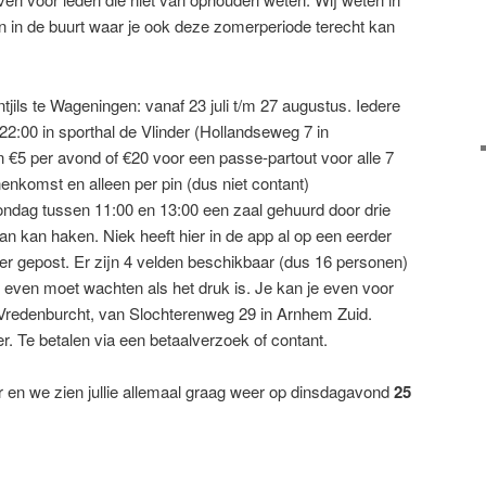
ven in de buurt waar je ook deze zomerperiode terecht kan
jils te Wageningen: vanaf 23 juli t/m 27 augustus. Iedere
22:00 in sporthal de Vlinder (Hollandseweg 7 in
 €5 per avond of €20 voor een passe-partout voor alle 7
enkomst en alleen per pin (dus niet contant)
ondag tussen 11:00 en 13:00 een zaal gehuurd door drie
 kan haken. Niek heeft hier in de app al op een eerder
r gepost. Er zijn 4 velden beschikbaar (dus 16 personen)
e even moet wachten als het druk is. Je kan je even voor
 Vredenburcht, van Slochterenweg 29 in Arnhem Zuid.
r. Te betalen via een betaalverzoek of contant.
 en we zien jullie allemaal graag weer op dinsdagavond
25