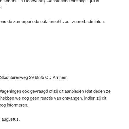
e sporthal in Doorwerth). Aanstaande dinsdag 1 juli is
d.
jdens de zomerperiode ook terecht voor zomerbadminton:
, Slochterenweg 29 6835 CD Arnhem
Wageningen ook gevraagd of zij dit aanbieden (dat deden ze
 hebben we nog geen reactie van ontvangen. Indien zij dit
 nog informeren.
9 augustus.