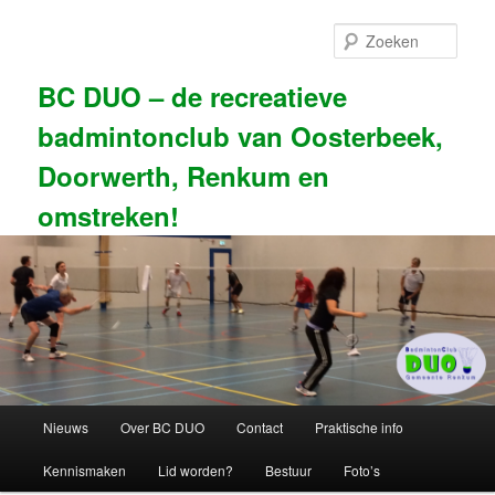
Spring
naar
Zoek
de
primaire
BC DUO – de recreatieve
inhoud
badmintonclub van Oosterbeek,
Doorwerth, Renkum en
omstreken!
Hoofdmenu
Nieuws
Over BC DUO
Contact
Praktische info
Kennismaken
Lid worden?
Bestuur
Foto’s