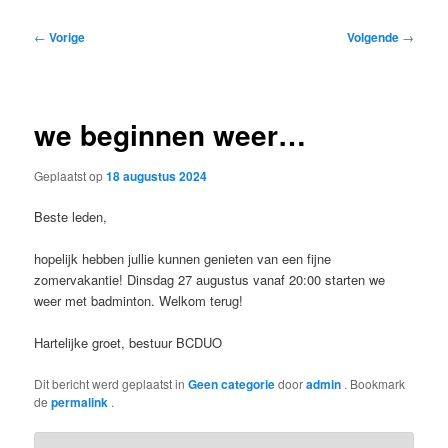
Bericht
←
Vorige
Volgende
→
navigatie
we beginnen weer…
Geplaatst op
18 augustus 2024
Beste leden,
hopelijk hebben jullie kunnen genieten van een fijne
zomervakantie! Dinsdag 27 augustus vanaf 20:00 starten we
weer met badminton. Welkom terug!
Hartelijke groet, bestuur BCDUO
Dit bericht werd geplaatst in
Geen categorie
door
admin
. Bookmark
de
permalink
.