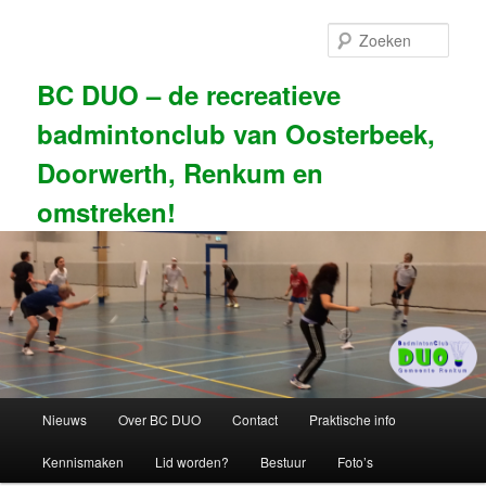
Spring
naar
Zoek
de
primaire
BC DUO – de recreatieve
inhoud
badmintonclub van Oosterbeek,
Doorwerth, Renkum en
omstreken!
Hoofdmenu
Nieuws
Over BC DUO
Contact
Praktische info
Kennismaken
Lid worden?
Bestuur
Foto’s